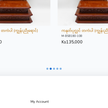
် တကဲပါ (ကျွန်းညိုရောင်)
ကနုတ်ပုလ္လင် တကဲပါ (ကျွန်းညိ
M-BSB180-10B
0
Ks
135,000
My Account