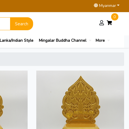
Myanmar
0
Search
 Lanka/Indian Style
Mingalar Buddha Channel
More