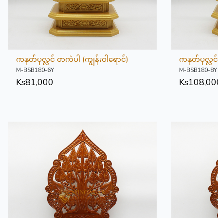
ကနုတ်ပုလ္လင် တကဲပါ (ကျွန်းဝါရောင်)
ကနုတ်ပုလ္လင
M-BSB180-6Y
M-BSB180-8Y
Ks
81,000
Ks
108,00