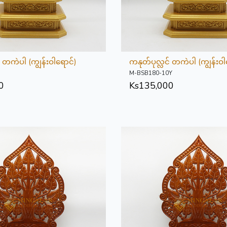
် တကဲပါ (ကျွန်းဝါရောင်)
ကနုတ်ပုလ္လင် တကဲပါ (ကျွန်းဝါ
M-BSB180-10Y
0
Ks
135,000