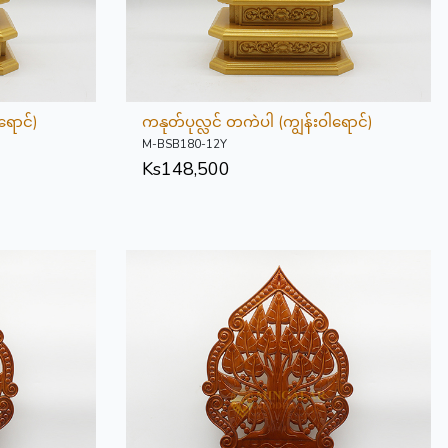
ရောင်)
ကနုတ်ပုလ္လင် တကဲပါ (ကျွန်းဝါရောင်)
M-BSB180-12Y
Ks
148,500