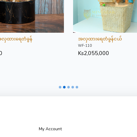
အလှထားရေတံခွန်
အလှထားရေတံခွန်ငယ်
WF-110
0
Ks
2,055,000
My Account