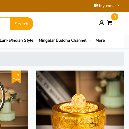
Myanmar
0
Search
 Lanka/Indian Style
Mingalar Buddha Channel
More
Pre
Order