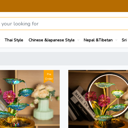
Thai Style
Chinese &Japanese Style
Nepal &Tibetan
Sri
Pre
Order