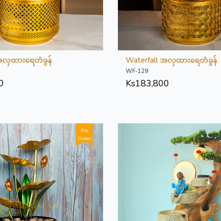
အလှထားရေတံခွန်
Waterfall အလှထားရေတံခွန်
WF-129
0
Ks
183,800
Pre
Order