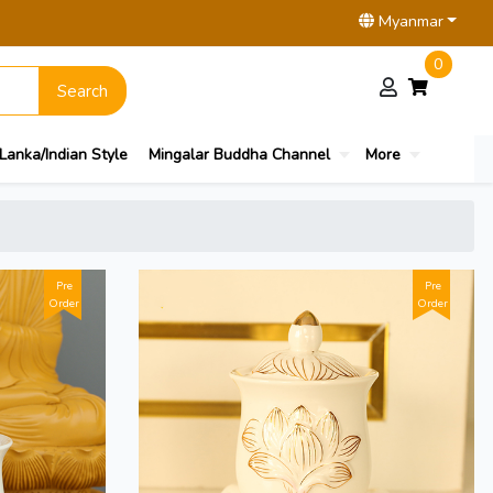
Myanmar
0
Search
 Lanka/Indian Style
Mingalar Buddha Channel
More
Pre
Pre
Order
Order