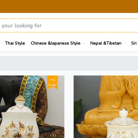
Thai Style
Chinese &Japanese Style
Nepal &Tibetan
Sri
Pre
Order