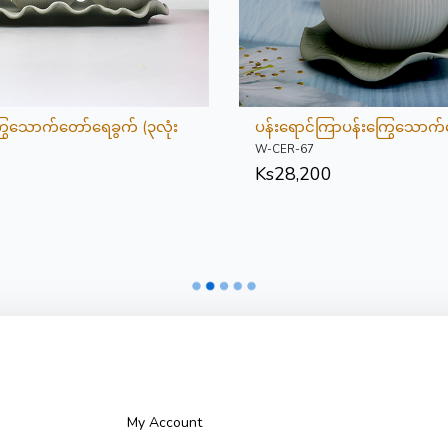
ြွေသောက်တော်ရေခွက် (၃လုံး
ပန်းရောင်ကြာပန်းကြွေသောက်
W-CER-67
Ks
28,200
My Account