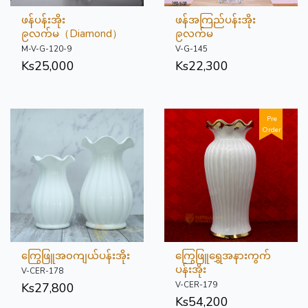
ဖန်ပန်းအိုး
ဖန်အကြည်ပန်းအိုး
၉လက်မ（Diamond）
၉လက်မ
M-V-G-120-9
V-G-145
Ks
25,000
Ks
22,300
Pre
Order
ကြွေဖြူအ၀ကျယ်ပန်းအိုး
ကြွေဖြူရွှေအနားကွက်
ပန်းအိုး
V-CER-178
V-CER-179
Ks
27,800
Ks
54,200