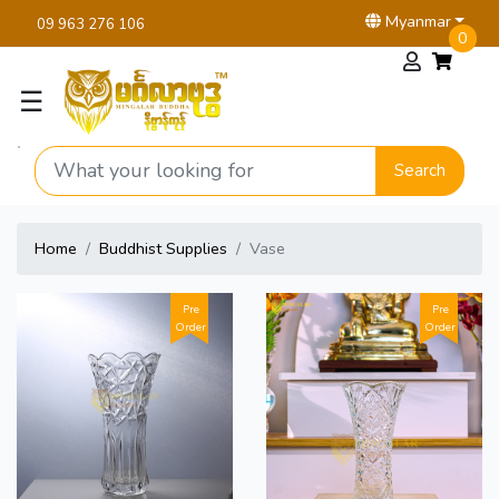
Myanmar
09 963 276 106
0
☰
Search
Home
Buddhist Supplies
Vase
Pre
Pre
Order
Order