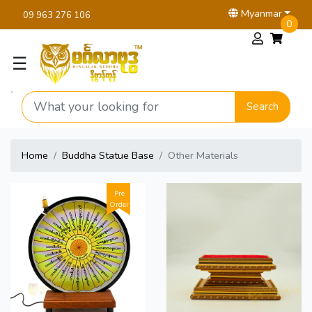
Myanmar
09 963 276 106
0
☰
Search
Home
Buddha Statue Base
Other Materials
Pre
Order