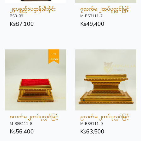
၂၄ပစ္စည်း/ပဌာန်းမီး၀ိုင်း
၇လက်မ ၂ထပ်ပုလ္လင်မြင့်
BSB-09
M-BSB111-7
Ks
87,100
Ks
49,400
Pre
Order
၈လက်မ ၂ထပ်ပုလ္လင်မြင့်
၉လက်မ ၂ထပ်ပုလ္လင်မြင့်
M-BSB111-8
M-BSB111-9
Ks
56,400
Ks
63,500