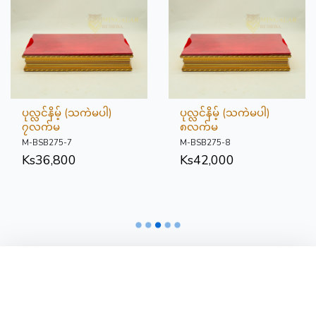
ပုလ္လင်နိမ့် (သကဲမပါ)
ပုလ္လင်နိမ့် (သကဲမပါ)
၇လက်မ
၈လက်မ
M-BSB275-7
M-BSB275-8
Ks
36,800
Ks
42,000