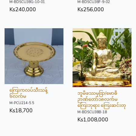
M-BDSCU38G-10-01
M-BDSCU38F-9-02
Ks
240,000
Ks
256,000
ကြေးကလပ်သီးသန့်
ဘူမိဖဿမုဒြာ/ဗောဓိ
၆လက်မ
ဉာဏ်တော်၁၈လက်မ
M-PCU214-5.5
ကြေးဘုရား ကြေးဆင်းတု
Ks
18,700
M-BDSCU38B-18
Ks
1,008,000